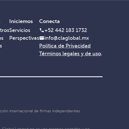
s
Iniciemos
Conecta
tros
Servicios
+52 442 183 1732
os
Perspectivas
info@claglobal.mx
s
Política de Privacidad
Términos legales y de uso
.
ción internacional de firmas independientes