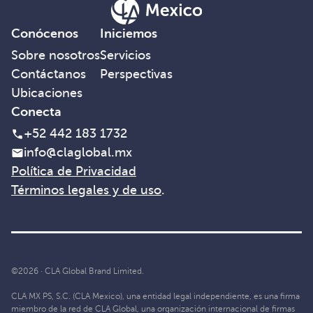
Conócenos
Iniciemos
Sobre nosotros
Servicios
Contáctanos
Perspectivas
Ubicaciones
Conecta
+52 442 183 1732
info@claglobal.mx
Política de Privacidad
Términos legales y de uso
.
©2026 · CLA Global Brand Limited.
CLA MX PS, S.C. (CLA Mexico), una entidad legal independiente, es una firma
miembro de la red de CLA Global, una organización internacional de firmas